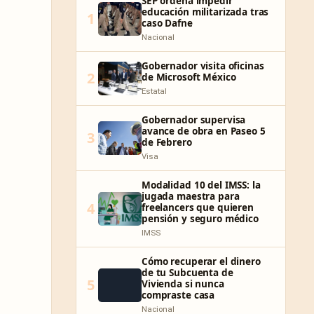
SEP ordena impedir
educación militarizada tras
1
caso Dafne
Nacional
Gobernador visita oficinas
2
de Microsoft México
Estatal
Gobernador supervisa
avance de obra en Paseo 5
3
de Febrero
Visa
Modalidad 10 del IMSS: la
jugada maestra para
4
freelancers que quieren
pensión y seguro médico
IMSS
Cómo recuperar el dinero
de tu Subcuenta de
5
Vivienda si nunca
compraste casa
Nacional