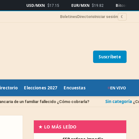
USD/MXN
EUR/MXN
Bitcoin
$17.15
$19.82
$64,969
▲1.0
Boletines
Directorio
Iniciar sesión
☾
Suscríbete
irectorio
Elecciones 2027
Encuestas
EN VIVO
Sin categoría
iar fallecido ¿Cómo cobrarla?
¿Cuándo se borran las
★ LO MÁS LEÍDO