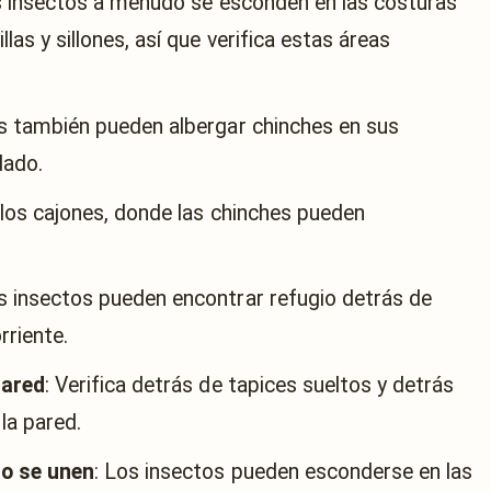
s insectos a menudo se esconden en las costuras
as y sillones, así que verifica estas áreas
as también pueden albergar chinches en sus
dado.
 los cajones, donde las chinches pueden
os insectos pueden encontrar refugio detrás de
rriente.
pared
: Verifica detrás de tapices sueltos y detrás
la pared.
ho se unen
: Los insectos pueden esconderse en las