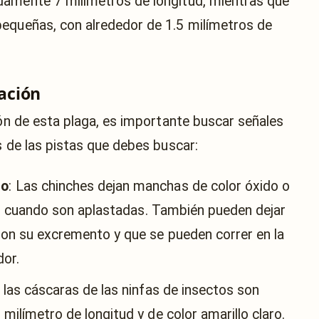
damente 7 milímetros de longitud, mientras que
pequeñas, con alrededor de 1.5 milímetros de
tación
ión de esta plaga, es importante buscar señales
s de las pistas que debes buscar:
to
: Las chinches dejan manchas de color óxido o
ón cuando son aplastadas. También pueden dejar
n su excremento y que se pueden correr en la
dor.
 las cáscaras de las ninfas de insectos son
ilímetro de longitud y de color amarillo claro.