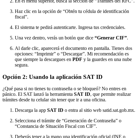
En el menú superior, busca la sección de “Trámites del RFC”.
Haz clic en la opción de “Obtén tu cédula de identificación
fiscal”.
El sistema te pedirá autenticarte. Ingresa tus credenciales.
Una vez dentro, verás un botón que dice
“Generar CIF”
.
Al darle clic, aparecerá el documento en pantalla. Tienes dos
opciones: “Imprimir” o “Descargar”. Mi recomendación es
que siempre la descargues en
PDF
y la guardes en una nube
segura.
Opción 2: Usando la aplicación SAT ID
¿Qué pasa si no tienes tu contraseña o se bloqueó? No entres en
pánico. El SAT lanzó la herramienta
SAT ID
, que permite realizar
trámites desde tu celular sin tener que ir a una oficina.
Descarga la app
SAT ID
o entra al sitio web satid.sat.gob.mx.
Selecciona el trámite de “Generación de Contraseña” o
“Constancia de Situación Fiscal con CIF”.
Deberás tener a la mano una identificación oficial (INE o