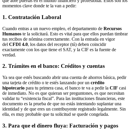
que abre puertas en el mundo financiero y profesional. Estos son los
momentos clave donde te la van a pedir:
1. Contratación Laboral
Cuando entras a un nuevo empleo, el departamento de
Recursos
Humanos
te la solicitará. Esto es vital para que ellos puedan timbrar
tus recibos de nómina correctamente. Con la entrada en vigor
del
CFDI 4.0
, los datos del receptor (tú) deben coincidir
exactamente con los que tiene el SAT, y la CIF es la fuente de
verdad.
2. Trámites en el banco: Créditos y cuentas
Ya sea que estés buscando abrir una cuenta de ahorros básica, pedir
una tarjeta de crédito o te estés lanzando por un
crédito
hipotecario
para tu primera casa, el banco te va a pedir la
CIF
casi
de inmediato. No es que quieran ser preguntones, es que necesitan
validar tu “existencia fiscal”. Para las instituciones financieras, este
documento es la prueba de que no estás intentando suplantar una
identidad y de que eres un contribuyente registrado legalmente. Sin
ella, es muy probable que tu solicitud se quede congelada.
3. Para que el dinero fluya: Facturación y pagos