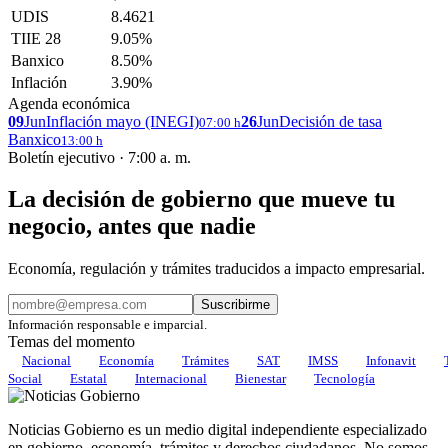
UDIS
8.4621
TIIE 28
9.05%
Banxico
8.50%
Inflación
3.90%
Agenda económica
09
Jun
Inflación mayo (INEGI)
26
Jun
Decisión de tasa
07:00 h
Banxico
13:00 h
Boletín ejecutivo · 7:00 a. m.
La decisión de gobierno que mueve tu
negocio, antes que nadie
Economía, regulación y trámites traducidos a impacto empresarial.
Suscribirme
Información responsable e imparcial.
Temas del momento
Nacional
Economía
Trámites
SAT
IMSS
Infonavit
Social
Estatal
Internacional
Bienestar
Tecnología
Noticias Gobierno es un medio digital independiente especializado
en gobierno, economía, trámites y derechos ciudadanos. No somos