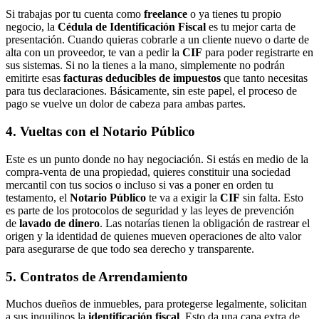
Si trabajas por tu cuenta como
freelance
o ya tienes tu propio
negocio, la
Cédula de Identificación Fiscal
es tu mejor carta de
presentación. Cuando quieras cobrarle a un cliente nuevo o darte de
alta con un proveedor, te van a pedir la
CIF
para poder registrarte en
sus sistemas. Si no la tienes a la mano, simplemente no podrán
emitirte esas
facturas deducibles de impuestos
que tanto necesitas
para tus declaraciones. Básicamente, sin este papel, el proceso de
pago se vuelve un dolor de cabeza para ambas partes.
4. Vueltas con el Notario Público
Este es un punto donde no hay negociación. Si estás en medio de la
compra-venta de una propiedad, quieres constituir una sociedad
mercantil con tus socios o incluso si vas a poner en orden tu
testamento, el
Notario Público
te va a exigir la
CIF
sin falta. Esto
es parte de los protocolos de seguridad y las leyes de prevención
de
lavado de dinero
. Las notarías tienen la obligación de rastrear el
origen y la identidad de quienes mueven operaciones de alto valor
para asegurarse de que todo sea derecho y transparente.
5. Contratos de Arrendamiento
Muchos dueños de inmuebles, para protegerse legalmente, solicitan
a sus inquilinos la
identificación fiscal
. Esto da una capa extra de