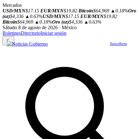
Mercados
USD/MXN
$17.15
EUR/MXN
$19.82
Bitcoin
$64,969
▲0.18%
Oro
(oz)
$4,336
▲0.63%
USD/MXN
$17.15
EUR/MXN
$19.82
Bitcoin
$64,969
▲0.18%
Oro (oz)
$4,336
▲0.63%
Sábado 8 de agosto de 2026 · México
Boletines
Directorio
Iniciar sesión
☾
Suscríbete