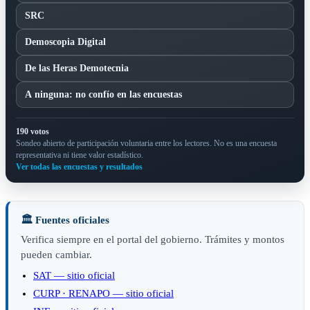
SRC
Demoscopia Digital
De las Heras Demotecnia
A ninguna: no confío en las encuestas
190 votos
Sondeo abierto de participación voluntaria entre los lectores. No es una encuesta
representativa ni tiene valor estadístico.
Ver todas las encuestas y resultados
🏛️ Fuentes oficiales
Verifica siempre en el portal del gobierno. Trámites y montos
pueden cambiar.
SAT — sitio oficial
CURP · RENAPO — sitio oficial