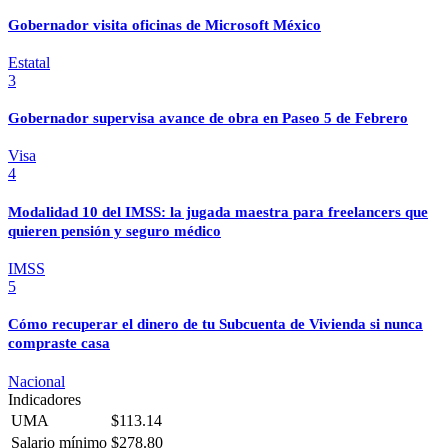
Gobernador visita oficinas de Microsoft México
Estatal
3
Gobernador supervisa avance de obra en Paseo 5 de Febrero
Visa
4
Modalidad 10 del IMSS: la jugada maestra para freelancers que
quieren pensión y seguro médico
IMSS
5
Cómo recuperar el dinero de tu Subcuenta de Vivienda si nunca
compraste casa
Nacional
Indicadores
UMA
$113.14
Salario mínimo
$278.80