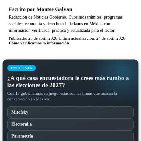
Escrito por
Montse Galvan
Redacción de Noticias Gobierno. Cubrimos trámites, programas
sociales, economía y derechos ciudadanos en México con
información verificada, práctica y actualizada para el lector.
Publicado: 25 de abril, 2026
·
Última actualización: 24 de abril, 2026
·
Cómo verificamos la información
ENCUESTA
¿A qué casa encuestadora le crees más rumbo a
las elecciones de 2027?
Con 17 gubernaturas en juego, estas son las firmas que marcan la
conversación en México.
Mitofsky
Electoralia
Parametría