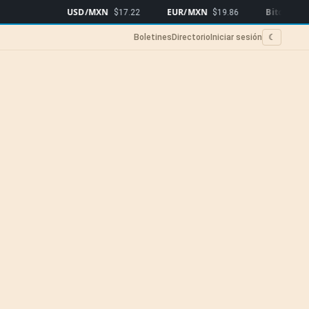
USD/MXN
EUR/MXN
Bitcoin
$17.22
$19.86
$65,007
▲0
Boletines
Directorio
Iniciar sesión
☾