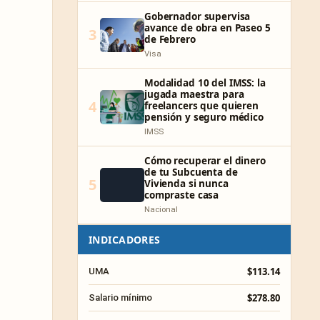
Gobernador supervisa
avance de obra en Paseo 5
3
de Febrero
Visa
Modalidad 10 del IMSS: la
jugada maestra para
4
freelancers que quieren
pensión y seguro médico
IMSS
Cómo recuperar el dinero
de tu Subcuenta de
5
Vivienda si nunca
compraste casa
Nacional
INDICADORES
$113.14
UMA
$278.80
Salario mínimo