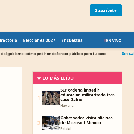
Suscríbete
irectorio
Elecciones 2027
Encuestas
EN VIVO
Sin categoría
o pedir un defensor público para tu caso
Juicio de
★ LO MÁS LEÍDO
SEP ordena impedir
educación militarizada tras
1
caso Dafne
Nacional
Gobernador visita oficinas
2
de Microsoft México
Estatal