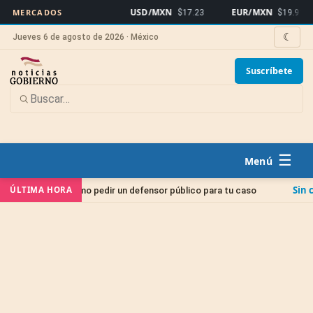
USD/MXN
EUR/MXN
B
MERCADOS
$17.23
$19.91
☾
Jueves 6 de agosto de 2026 · México
Suscríbete
☰
Sin categoría
ÚLTIMA HORA
: cómo pedir un defensor público para tu caso
Juic