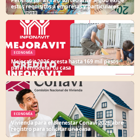
Permiso para rifa o sorteo ante Segob exige
estos requisitos a empresas y particulares
ECONOMÍA
Mejoravit 2026 presta hasta 169 mil pesos
para remodelar tu casa
ECONOMÍA
Vivienda para el Bienestar Conavi 2026 abre
registro para solicitar una casa