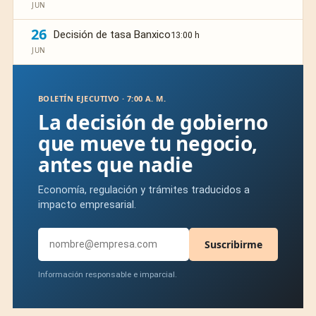
JUN
26
Decisión de tasa Banxico
13:00 h
JUN
BOLETÍN EJECUTIVO · 7:00 A. M.
La decisión de gobierno
que mueve tu negocio,
antes que nadie
Economía, regulación y trámites traducidos a
impacto empresarial.
Suscribirme
Información responsable e imparcial.