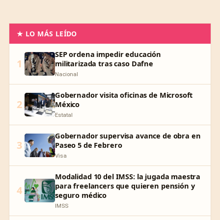
★ LO MÁS LEÍDO
SEP ordena impedir educación
1
militarizada tras caso Dafne
Nacional
Gobernador visita oficinas de Microsoft
2
México
Estatal
Gobernador supervisa avance de obra en
3
Paseo 5 de Febrero
Visa
Modalidad 10 del IMSS: la jugada maestra
para freelancers que quieren pensión y
4
seguro médico
IMSS