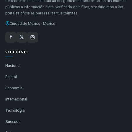
dependencia ni un sitio oficial del gobierno: traducimos las decisiones
públicas a información clara, verificada y sin filias, y te dirigimos a los
portales oficiales para realizar tus trámites.
Ciudad de México · México
SECCIONES
Nacional
Estatal
Economía
Internacional
Tecnología
Sucesos