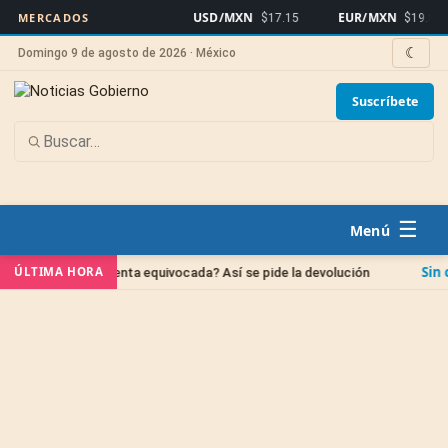
USD/MXN
EUR/MXN
MERCADOS
$17.15
$19.81
☾
Domingo 9 de agosto de 2026 · México
Suscríbete
☰
Sin categoría
ÚLTIMA HORA
 una cuenta equivocada? Así se pide la devolución
I