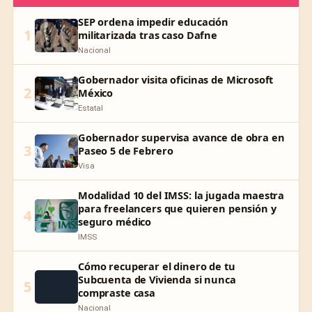
SEP ordena impedir educación
1
militarizada tras caso Dafne
Nacional
Gobernador visita oficinas de Microsoft
2
México
Estatal
Gobernador supervisa avance de obra en
3
Paseo 5 de Febrero
Visa
Modalidad 10 del IMSS: la jugada maestra
para freelancers que quieren pensión y
4
seguro médico
IMSS
Cómo recuperar el dinero de tu
Subcuenta de Vivienda si nunca
5
compraste casa
Nacional