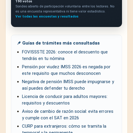
190 votos
Sondeo abierto de participación voluntaria entre los lectores. No
es una encuesta representativa ni tiene valor estadístico.
Ver todas las encuestas y resultados
📌 Guías de trámites más consultadas
FOVISSSTE 2026: conoce el descuento que
tendrás en tu nómina
Pensión por viudez IMSS 2026 es negada por
este requisito que muchos desconocen
Negativa de pensión IMSS puede impugnarse y
así puedes defender tu derecho
Licencia de conducir para adultos mayores:
requisitos y descuentos
Aviso de cambio de razón social: evita errores
y cumple con el SAT en 2026
CURP para extranjeros: cómo se tramita la
temporal y la permanente