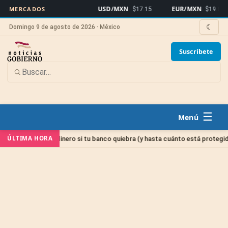
USD/MXN
EUR/MXN
MERCADOS
$17.15
$19.81
☾
Domingo 9 de agosto de 2026 · México
Suscríbete
☰
ÚLTIMA HORA
con tu dinero si tu banco quiebra (y hasta cuánto está protegido)