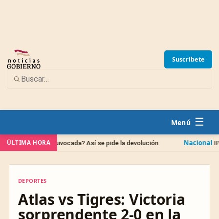
Suscríbete
☰
Nacional
ÚLTIMA HORA
nta equivocada? Así se pide la devolución
IPAB: qué pas
DEPORTES
DEPORTES
Atlas vs Tigres: Victoria
sorprendente 2-0 en la