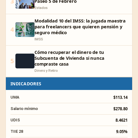
3
Paseo 5 de Febrero
Estados
Modalidad 10 del IMSS: la jugada maestra
para freelancers que quieren pensión y
4
seguro médico
IMSS
Cómo recuperar el dinero de tu
Subcuenta de Vivienda si nunca
5
compraste casa
Dinero y Retiro
INDICADORES
$113.14
UMA
$278.80
Salario mínimo
8.4621
UDIS
9.05%
TIIE 28