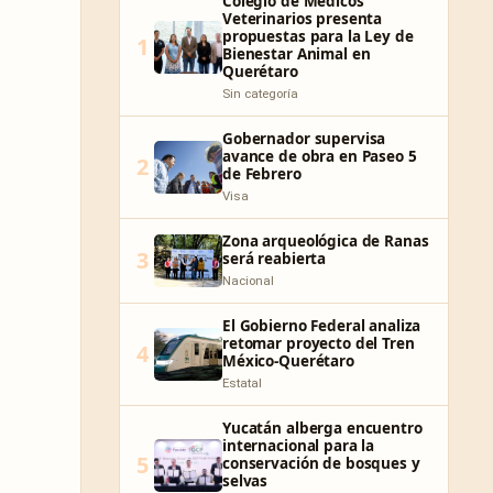
Colegio de Médicos
Veterinarios presenta
propuestas para la Ley de
1
Bienestar Animal en
Querétaro
Sin categoría
Gobernador supervisa
avance de obra en Paseo 5
2
de Febrero
Visa
Zona arqueológica de Ranas
3
será reabierta
Nacional
El Gobierno Federal analiza
retomar proyecto del Tren
4
México-Querétaro
Estatal
Yucatán alberga encuentro
internacional para la
5
conservación de bosques y
selvas