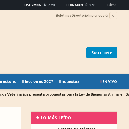
USD/MXN
EUR/MXN
Bitcoin
$17.23
$19.91
$64,757
▲0.9
Boletines
Directorio
Iniciar sesión
☾
Suscríbete
irectorio
Elecciones 2027
Encuestas
EN VIVO
Si
esenta propuestas para la Ley de Bienestar Animal en Querétaro
★ LO MÁS LEÍDO