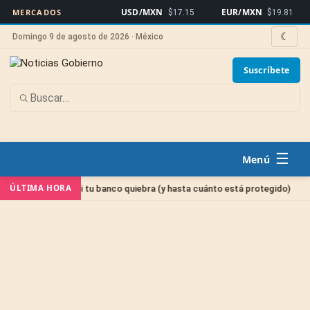
USD/MXN
EUR/MXN
Bi
MERCADOS
$17.15
$19.81
☾
Domingo 9 de agosto de 2026 · México
Suscríbete
☰
Sin cat
ÚLTIMA HORA
inero si tu banco quiebra (y hasta cuánto está protegido)