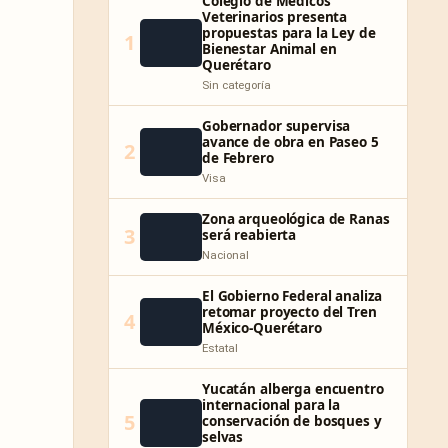
Colegio de Médicos
Veterinarios presenta
propuestas para la Ley de
1
Bienestar Animal en
Querétaro
Sin categoría
Gobernador supervisa
avance de obra en Paseo 5
2
de Febrero
Visa
Zona arqueológica de Ranas
3
será reabierta
Nacional
El Gobierno Federal analiza
retomar proyecto del Tren
4
México-Querétaro
Estatal
Yucatán alberga encuentro
internacional para la
5
conservación de bosques y
selvas