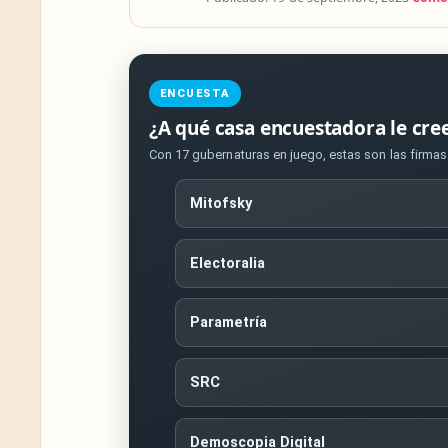
ENCUESTA
¿A qué casa encuestadora le cre
Con 17 gubernaturas en juego, estas son las firma
Mitofsky
Electoralia
Parametría
SRC
Demoscopia Digital