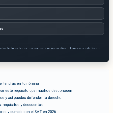
as
e los lectores. No es una encuesta representativa ni tiene valor estadístico.
e tendrás en tu nómina
por este requisito que muchos desconocen
se y así puedes defender tu derecho
: requisitos y descuentos
rores y cumple con el SAT en 2026