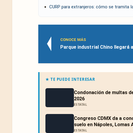
CURP para extranjeros: cómo se tramita l
CONOCE MÁS
Parque industrial Chino llegará 
★ TE PUEDE INTERESAR
Condonación de multas de
2026
ESTATAL
Congreso CDMX da a conoc
suelo en Nápoles, Lomas A
ESTATAL