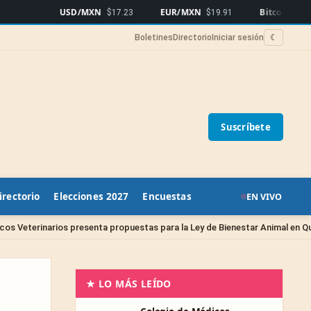
USD/MXN
EUR/MXN
Bitcoin
$17.23
$19.91
$64,757
▲0.9
Boletines
Directorio
Iniciar sesión
☾
Suscríbete
irectorio
Elecciones 2027
Encuestas
EN VIVO
Si
senta propuestas para la Ley de Bienestar Animal en Querétaro
★ LO MÁS LEÍDO