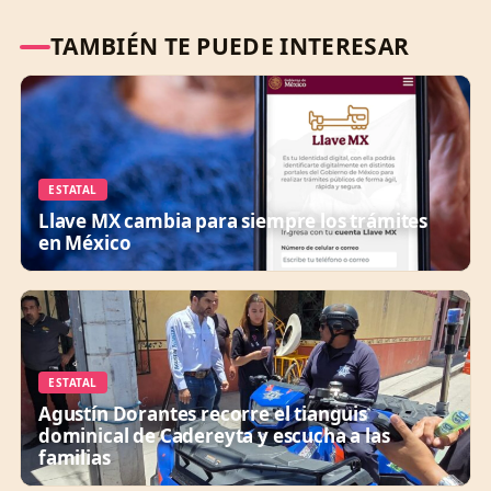
TAMBIÉN TE PUEDE INTERESAR
ESTATAL
Llave MX cambia para siempre los trámites
en México
ESTATAL
Agustín Dorantes recorre el tianguis
dominical de Cadereyta y escucha a las
familias