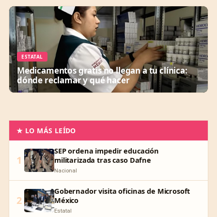
ESTATAL
Medicamentos gratis no llegan a tu clínica:
dónde reclamar y qué hacer
★ LO MÁS LEÍDO
SEP ordena impedir educación
1
militarizada tras caso Dafne
Nacional
Gobernador visita oficinas de Microsoft
2
México
Estatal