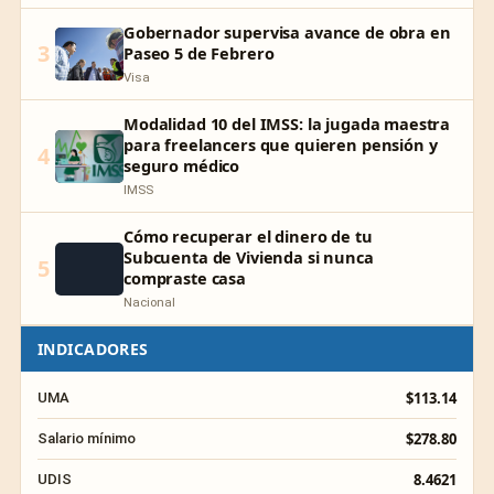
Gobernador supervisa avance de obra en
3
Paseo 5 de Febrero
Visa
Modalidad 10 del IMSS: la jugada maestra
para freelancers que quieren pensión y
4
seguro médico
IMSS
Cómo recuperar el dinero de tu
Subcuenta de Vivienda si nunca
5
compraste casa
Nacional
INDICADORES
$113.14
UMA
$278.80
Salario mínimo
8.4621
UDIS