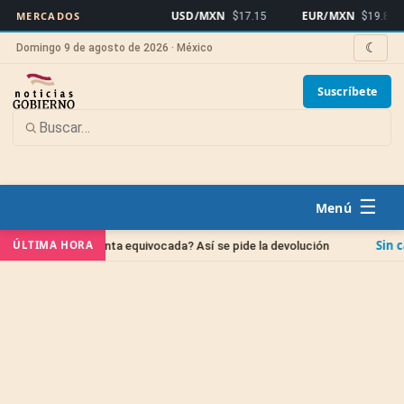
USD/MXN
EUR/MXN
B
MERCADOS
$17.15
$19.81
☾
Domingo 9 de agosto de 2026 · México
Suscríbete
☰
Sin categoría
ÚLTIMA HORA
 cuenta equivocada? Así se pide la devolución
IPAB: