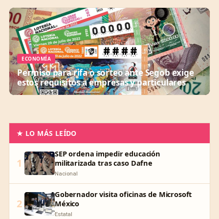
ECONOMÍA
Permiso para rifa o sorteo ante Segob exige
estos requisitos a empresas y particulares
★ LO MÁS LEÍDO
SEP ordena impedir educación
1
militarizada tras caso Dafne
Nacional
Gobernador visita oficinas de Microsoft
2
México
Estatal