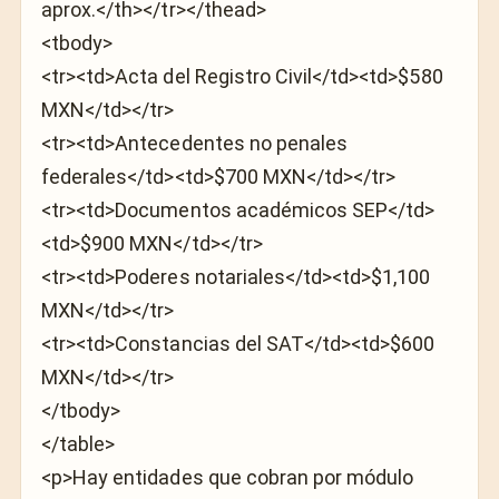
aprox.</th></tr></thead>
<tbody>
<tr><td>Acta del Registro Civil</td><td>$580
MXN</td></tr>
<tr><td>Antecedentes no penales
federales</td><td>$700 MXN</td></tr>
<tr><td>Documentos académicos SEP</td>
<td>$900 MXN</td></tr>
<tr><td>Poderes notariales</td><td>$1,100
MXN</td></tr>
<tr><td>Constancias del SAT</td><td>$600
MXN</td></tr>
</tbody>
</table>
<p>Hay entidades que cobran por módulo