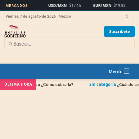
USD/MXN
EUR/MXN
Bitcoin
MERCADOS
$17.15
$19.82
☾
Viernes 7 de agosto de 2026 · México
Suscríbete
☰
Sin categoría
ÚLTIMA HORA
ecido ¿Cómo cobrarla?
¿Cuándo se borran las deudas 