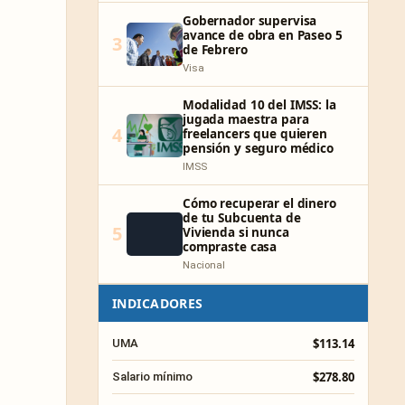
Gobernador supervisa
avance de obra en Paseo 5
3
de Febrero
Visa
Modalidad 10 del IMSS: la
jugada maestra para
4
freelancers que quieren
pensión y seguro médico
IMSS
Cómo recuperar el dinero
de tu Subcuenta de
5
Vivienda si nunca
compraste casa
Nacional
INDICADORES
$113.14
UMA
$278.80
Salario mínimo