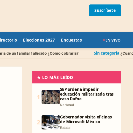
Suscríbete
irectorio
Elecciones 2027
Encuestas
EN VIVO
Sin categoría
 fallecido ¿Cómo cobrarla?
¿Cuándo se borran las de
★ LO MÁS LEÍDO
SEP ordena impedir
educación militarizada tras
1
caso Dafne
Nacional
Gobernador visita oficinas
2
de Microsoft México
Estatal