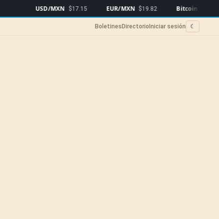
USD/MXN
EUR/MXN
Bitcoin
$17.15
$19.82
$64,913
▲0.98%
Boletines
Directorio
Iniciar sesión
☾