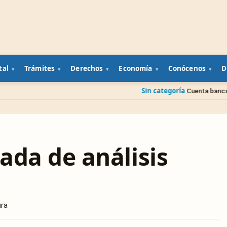
tal
Trámites
Derechos
Economía
Conócenos
D
Sin categoría
Cuenta bancaria de un familiar
ada de análisis
ura