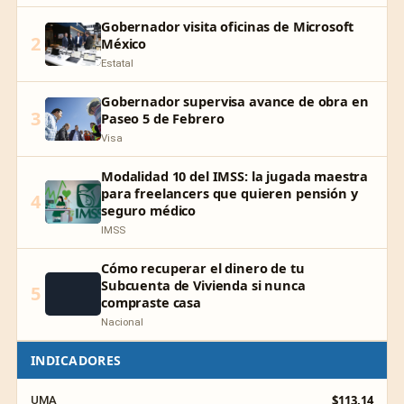
Gobernador visita oficinas de Microsoft
2
México
Estatal
Gobernador supervisa avance de obra en
3
Paseo 5 de Febrero
Visa
Modalidad 10 del IMSS: la jugada maestra
para freelancers que quieren pensión y
4
seguro médico
IMSS
Cómo recuperar el dinero de tu
Subcuenta de Vivienda si nunca
5
compraste casa
Nacional
INDICADORES
$113.14
UMA