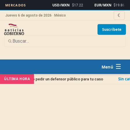
USD/MXN
EUR/MXN
B
MERCADOS
$17.22
$19.86
☾
Jueves 6 de agosto de 2026 · México
Suscríbete
☰
Sin categoría
ÚLTIMA HORA
 cómo pedir un defensor público para tu caso
Juici