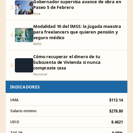
Gobernador supervisa avance de obra en
3
Paseo 5 de Febrero
Visa
Modalidad 10 del IMSS: la jugada maestra
para freelancers que quieren pensión y
4
seguro médico
IMSS
Cómo recuperar el dinero de tu
Subcuenta de Vivienda si nunca
5
compraste casa
Nacional
INDICADORES
$113.14
UMA
$278.80
Salario mínimo
8.4621
UDIS
TIIE 28