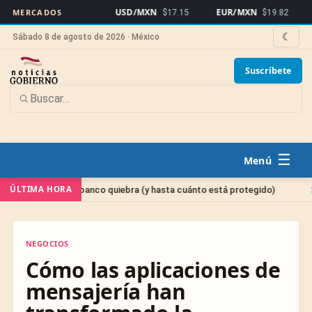
USD/MXN
EUR/MXN
Bitco
MERCADOS
$17.15
$19.82
☾
Sábado 8 de agosto de 2026 · México
Suscríbete
☰
Sin categoría
ÚLTIMA HORA
i tu banco quiebra (y hasta cuánto está protegido)
C
NEGOCIOS
NEGOCIOS
Cómo las aplicaciones de
mensajería han