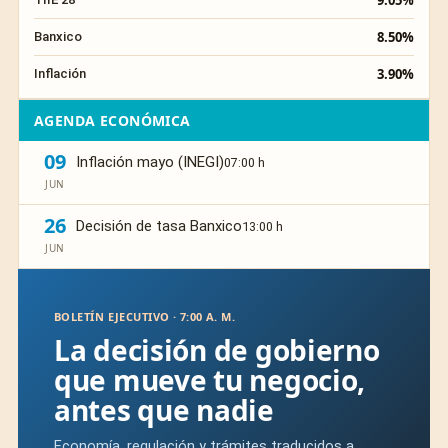
9.05%
8.50%
Banxico
3.90%
Inflación
AGENDA ECONÓMICA
09
Inflación mayo (INEGI)
07:00 h
JUN
26
Decisión de tasa Banxico
13:00 h
JUN
BOLETÍN EJECUTIVO · 7:00 A. M.
La decisión de gobierno
que mueve tu negocio,
antes que nadie
Economía, regulación y trámites traducidos a