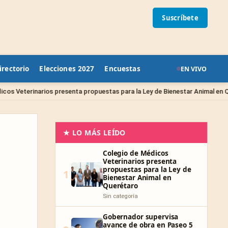
Suscríbete
irectorio
Elecciones 2027
Encuestas
EN VIVO
S
resenta propuestas para la Ley de Bienestar Animal en Querétaro
★ LO MÁS LEÍDO
Colegio de Médicos
Veterinarios presenta
propuestas para la Ley de
1
Bienestar Animal en
Querétaro
Sin categoría
Gobernador supervisa
avance de obra en Paseo 5