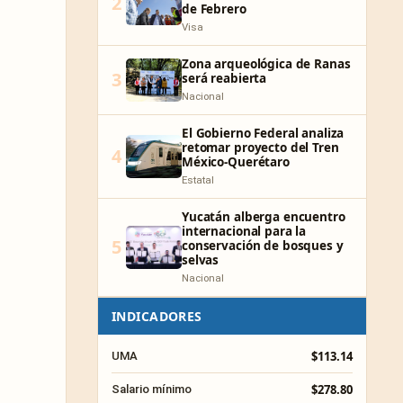
2
de Febrero
Visa
Zona arqueológica de Ranas
3
será reabierta
Nacional
El Gobierno Federal analiza
retomar proyecto del Tren
4
México-Querétaro
Estatal
Yucatán alberga encuentro
internacional para la
5
conservación de bosques y
selvas
Nacional
INDICADORES
$113.14
UMA
$278.80
Salario mínimo