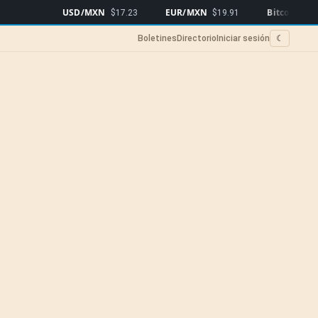
USD/MXN
EUR/MXN
Bitcoin
$17.23
$19.91
$64,450
▲0.
Boletines
Directorio
Iniciar sesión
☾