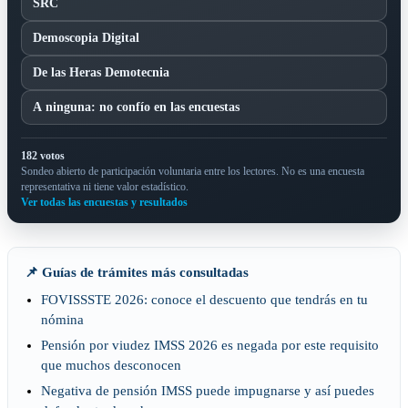
SRC
Demoscopia Digital
De las Heras Demotecnia
A ninguna: no confío en las encuestas
182 votos
Sondeo abierto de participación voluntaria entre los lectores. No es una encuesta
representativa ni tiene valor estadístico.
Ver todas las encuestas y resultados
📌 Guías de trámites más consultadas
FOVISSSTE 2026: conoce el descuento que tendrás en tu
nómina
Pensión por viudez IMSS 2026 es negada por este requisito
que muchos desconocen
Negativa de pensión IMSS puede impugnarse y así puedes