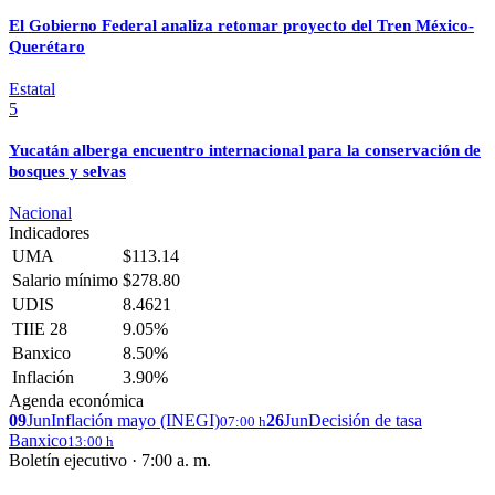
El Gobierno Federal analiza retomar proyecto del Tren México-
Querétaro
Estatal
5
Yucatán alberga encuentro internacional para la conservación de
bosques y selvas
Nacional
Indicadores
UMA
$113.14
Salario mínimo
$278.80
UDIS
8.4621
TIIE 28
9.05%
Banxico
8.50%
Inflación
3.90%
Agenda económica
09
Jun
Inflación mayo (INEGI)
26
Jun
Decisión de tasa
07:00 h
Banxico
13:00 h
Boletín ejecutivo · 7:00 a. m.