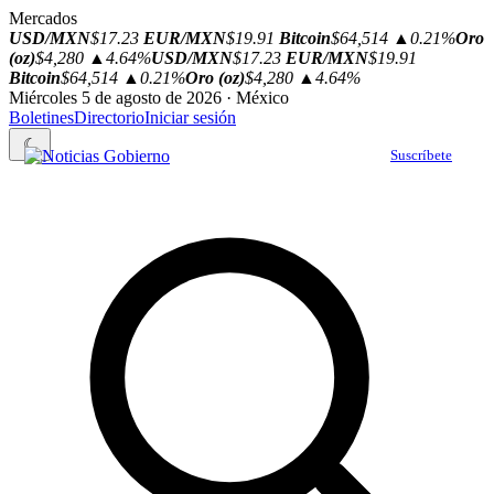
Mercados
USD/MXN
$17.23
EUR/MXN
$19.91
Bitcoin
$64,514
▲0.21%
Oro
(oz)
$4,280
▲4.64%
USD/MXN
$17.23
EUR/MXN
$19.91
Bitcoin
$64,514
▲0.21%
Oro (oz)
$4,280
▲4.64%
Miércoles 5 de agosto de 2026 · México
Boletines
Directorio
Iniciar sesión
☾
Suscríbete