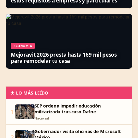
estos requisitos a empresas y particulares
ECONOMÍA
Mejoravit 2026 presta hasta 169 mil pesos
para remodelar tu casa
★ LO MÁS LEÍDO
SEP ordena impedir educación
1
militarizada tras caso Dafne
Nacional
Gobernador visita oficinas de Microsoft
2
México