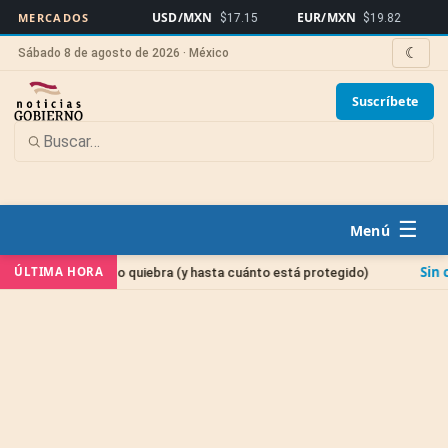
USD/MXN
EUR/MXN
Bitcoin
MERCADOS
$17.15
$19.82
☾
Sábado 8 de agosto de 2026 · México
Suscríbete
☰
Sin categoría
ÚLTIMA HORA
banco quiebra (y hasta cuánto está protegido)
Cuenta