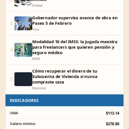
Estatal
Gobernador supervisa avance de obra en
3
Paseo 5 de Febrero
Visa
Modalidad 10 del IMSS: la jugada maestra
para freelancers que quieren pensión y
4
seguro médico
IMSS
Cómo recuperar el dinero de tu
Subcuenta de Vivienda si nunca
5
compraste casa
Nacional
INDICADORES
$113.14
UMA
$278.80
Salario mínimo