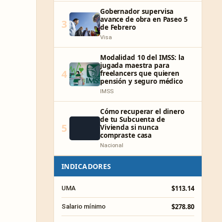
Gobernador supervisa
avance de obra en Paseo 5
3
de Febrero
Visa
Modalidad 10 del IMSS: la
jugada maestra para
4
freelancers que quieren
pensión y seguro médico
IMSS
Cómo recuperar el dinero
de tu Subcuenta de
5
Vivienda si nunca
compraste casa
Nacional
INDICADORES
$113.14
UMA
$278.80
Salario mínimo