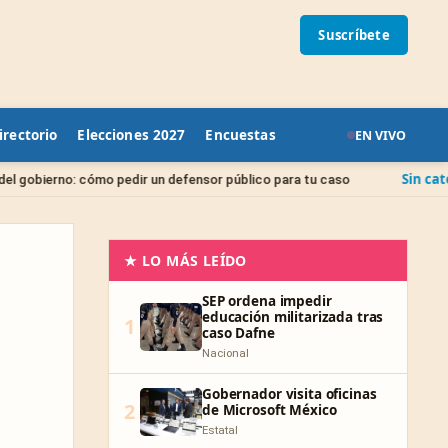
Suscríbete
irectorio
Elecciones 2027
Encuestas
EN VIVO
Sin categoría
pedir un defensor público para tu caso
Juicio de Am
★ LO MÁS LEÍDO
SEP ordena impedir
educación militarizada tras
1
caso Dafne
Nacional
Gobernador visita oficinas
2
de Microsoft México
Estatal