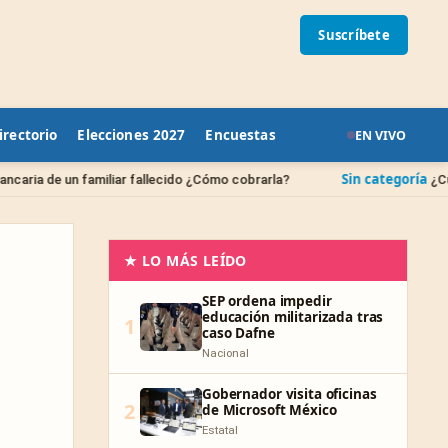
Suscríbete
irectorio
Elecciones 2027
Encuestas
EN VIVO
Sin categoría
liar fallecido ¿Cómo cobrarla?
¿Cuándo se borran la
★ LO MÁS LEÍDO
SEP ordena impedir
educación militarizada tras
1
caso Dafne
Nacional
Gobernador visita oficinas
2
de Microsoft México
Estatal