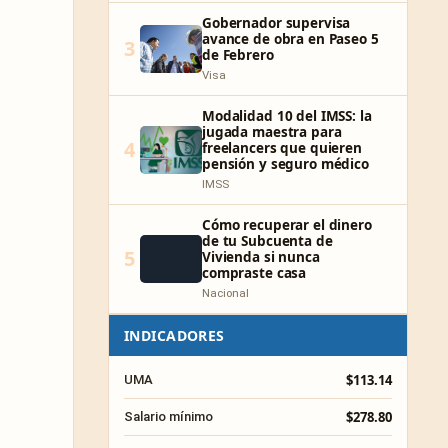
Gobernador supervisa
avance de obra en Paseo 5
3
de Febrero
Visa
Modalidad 10 del IMSS: la
jugada maestra para
4
freelancers que quieren
pensión y seguro médico
IMSS
Cómo recuperar el dinero
de tu Subcuenta de
5
Vivienda si nunca
compraste casa
Nacional
INDICADORES
$113.14
UMA
$278.80
Salario mínimo