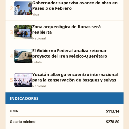
Gobernador supervisa avance de obra en
2
Paseo 5 de Febrero
Visa
Zona arqueológica de Ranas será
3
reabierta
Nacional
El Gobierno Federal analiza retomar
4
proyecto del Tren México-Querétaro
Estatal
Yucatán alberga encuentro internacional
5
para la conservación de bosques y selvas
Nacional
INDICADORES
$113.14
UMA
$278.80
Salario mínimo