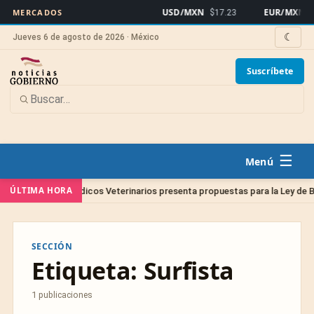
USD/MXN
EUR/MXN
MERCADOS
$17.23
$1
☾
Jueves 6 de agosto de 2026 · México
Suscríbete
☰
ÚLTIMA HORA
olegio de Médicos Veterinarios presenta propuestas para la Ley de Bienes
SECCIÓN
Etiqueta:
Surfista
1 publicaciones