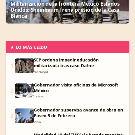
Militarización de la frontera México Estados
Unidos: Sheinbaum frena presión de la Casa
Blanca
★ LO MÁS LEÍDO
SEP ordena impedir educación
1
militarizada tras caso Dafne
Nacional
Gobernador visita oficinas de Microsoft
2
México
Estatal
Gobernador supervisa avance de obra en
3
Paseo 5 de Febrero
Visa
Modalidad 10 del IMSS: la jugada maestra