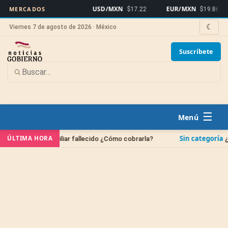
USD/MXN
EUR/MXN
Bi
MERCADOS
$17.22
$19.86
☾
Viernes 7 de agosto de 2026 · México
Suscríbete
☰
Sin categoría
ÚLTIMA HORA
n familiar fallecido ¿Cómo cobrarla?
¿Cuándo se bor