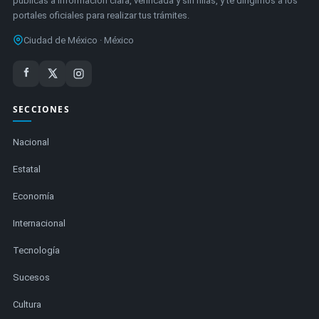
públicas a información clara, verificada y sin filias, y te dirigimos a los
portales oficiales para realizar tus trámites.
Ciudad de México · México
SECCIONES
Nacional
Estatal
Economía
Internacional
Tecnología
Sucesos
Cultura