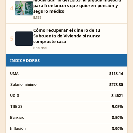
para freelancers que quieren pensión y
4
seguro médico
IMSS
Cómo recuperar el dinero de tu
Subcuenta de Vivienda si nunca
5
compraste casa
Nacional
INDICADORES
$113.14
UMA
$278.80
Salario mínimo
8.4621
UDIS
9.05%
TIIE 28
8.50%
Banxico
3.90%
Inflación