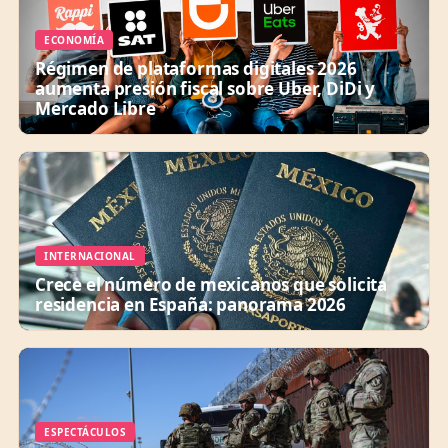
ECONOMÍA
Régimen de plataformas digitales 2026
aumenta presión fiscal sobre Uber, DiDi y
Mercado Libre
INTERNACIONAL
Crece el número de mexicanos que solicita
residencia en España: panorama 2026
ESPECTÁCULOS