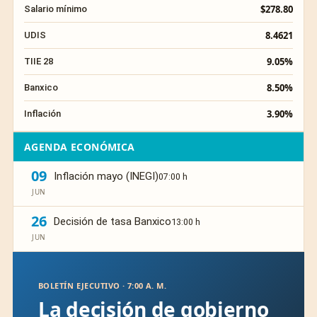
$278.80
Salario mínimo
8.4621
UDIS
9.05%
TIIE 28
8.50%
Banxico
3.90%
Inflación
AGENDA ECONÓMICA
09
Inflación mayo (INEGI)
07:00 h
JUN
26
Decisión de tasa Banxico
13:00 h
JUN
BOLETÍN EJECUTIVO · 7:00 A. M.
La decisión de gobierno