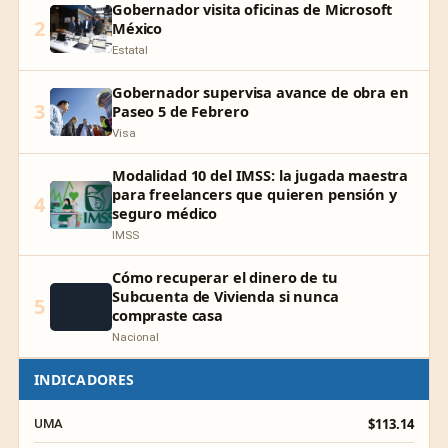
Gobernador visita oficinas de Microsoft
2
México
Estatal
Gobernador supervisa avance de obra en
3
Paseo 5 de Febrero
Visa
Modalidad 10 del IMSS: la jugada maestra
para freelancers que quieren pensión y
4
seguro médico
IMSS
Cómo recuperar el dinero de tu
Subcuenta de Vivienda si nunca
5
compraste casa
Nacional
INDICADORES
$113.14
UMA