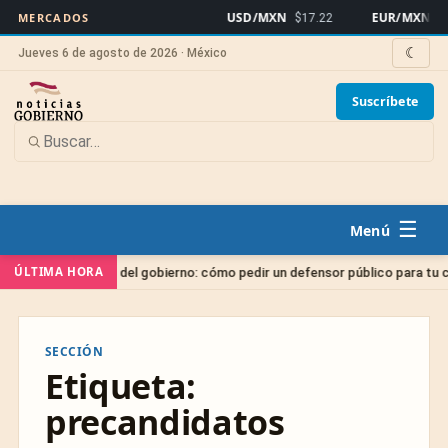
USD/MXN
EUR/MXN
MERCADOS
$17.22
$19
☾
Jueves 6 de agosto de 2026 · México
Suscríbete
☰
ÚLTIMA HORA
ogado gratis del gobierno: cómo pedir un defensor público para tu caso
SECCIÓN
Etiqueta:
precandidatos