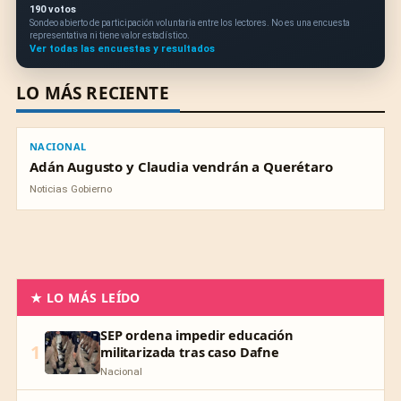
190 votos
Sondeo abierto de participación voluntaria entre los lectores. No es una encuesta
representativa ni tiene valor estadístico.
Ver todas las encuestas y resultados
LO MÁS RECIENTE
NACIONAL
NACIONAL
Adán Augusto y Claudia vendrán a Querétaro
Noticias Gobierno
★ LO MÁS LEÍDO
SEP ordena impedir educación
1
militarizada tras caso Dafne
Nacional