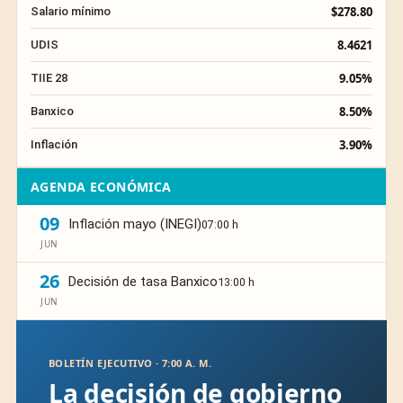
$278.80
Salario mínimo
8.4621
UDIS
9.05%
TIIE 28
8.50%
Banxico
3.90%
Inflación
AGENDA ECONÓMICA
09
Inflación mayo (INEGI)
07:00 h
JUN
26
Decisión de tasa Banxico
13:00 h
JUN
BOLETÍN EJECUTIVO · 7:00 A. M.
La decisión de gobierno