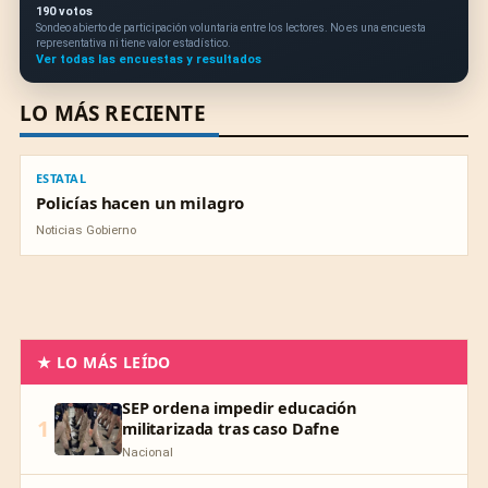
190 votos
Sondeo abierto de participación voluntaria entre los lectores. No es una encuesta
representativa ni tiene valor estadístico.
Ver todas las encuestas y resultados
LO MÁS RECIENTE
ESTATAL
ESTATAL
Policías hacen un milagro
Noticias Gobierno
★ LO MÁS LEÍDO
SEP ordena impedir educación
1
militarizada tras caso Dafne
Nacional