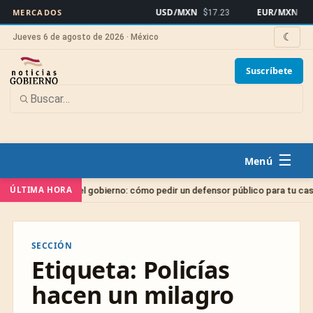
USD/MXN
EUR/MXN
MERCADOS
$17.23
$19.
☾
Jueves 6 de agosto de 2026 · México
Suscríbete
☰
ÚLTIMA HORA
ado gratis del gobierno: cómo pedir un defensor público para tu caso
SECCIÓN
Etiqueta:
Policías
hacen un milagro