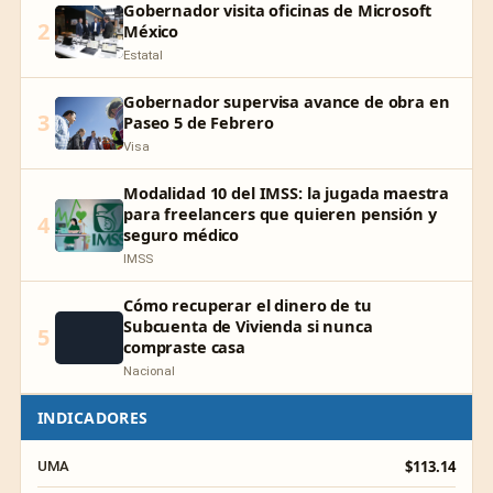
Gobernador visita oficinas de Microsoft
2
México
Estatal
Gobernador supervisa avance de obra en
3
Paseo 5 de Febrero
Visa
Modalidad 10 del IMSS: la jugada maestra
para freelancers que quieren pensión y
4
seguro médico
IMSS
Cómo recuperar el dinero de tu
Subcuenta de Vivienda si nunca
5
compraste casa
Nacional
INDICADORES
$113.14
UMA