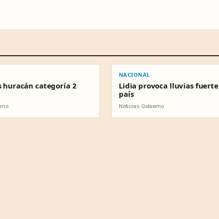
NACIONAL
NACIONAL
s huracán categoría 2
Lidia provoca lluvias fuerte
país
erno
Noticias Gobierno