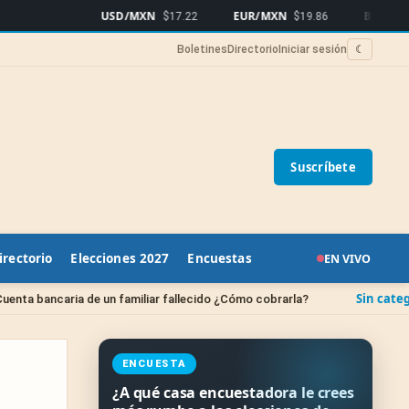
USD/MXN
EUR/MXN
Bitcoin
$17.22
$19.86
$64,
Boletines
Directorio
Iniciar sesión
☾
Suscríbete
irectorio
Elecciones 2027
Encuestas
EN VIVO
Sin categoría
ria de un familiar fallecido ¿Cómo cobrarla?
¿Cuánd
ENCUESTA
¿A qué casa encuestadora le crees