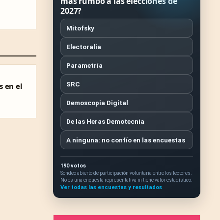
más rumbo a las elecciones de
2027?
Mitofsky
Electoralia
Parametría
SRC
s en el
Demoscopia Digital
De las Heras Demotecnia
A ninguna: no confío en las encuestas
190 votos
Sondeo abierto de participación voluntaria entre los lectores.
No es una encuesta representativa ni tiene valor estadístico.
Ver todas las encuestas y resultados