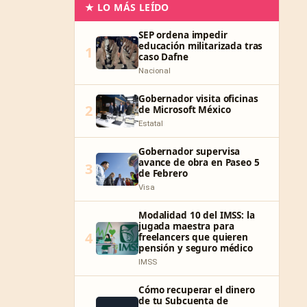
★ LO MÁS LEÍDO
SEP ordena impedir
educación militarizada tras
1
caso Dafne
Nacional
Gobernador visita oficinas
2
de Microsoft México
Estatal
Gobernador supervisa
avance de obra en Paseo 5
3
de Febrero
Visa
Modalidad 10 del IMSS: la
jugada maestra para
4
freelancers que quieren
pensión y seguro médico
IMSS
Cómo recuperar el dinero
de tu Subcuenta de