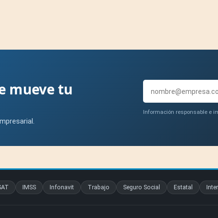
ue mueve tu
Información responsable e im
mpresarial.
SAT
IMSS
Infonavit
Trabajo
Seguro Social
Estatal
Inte