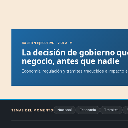
BOLETÍN EJECUTIVO · 7:00 A. M.
La decisión de gobierno q
negocio, antes que nadie
Economía, regulación y trámites traducidos a impacto e
Nacional
Economía
Trámites
TEMAS DEL MOMENTO