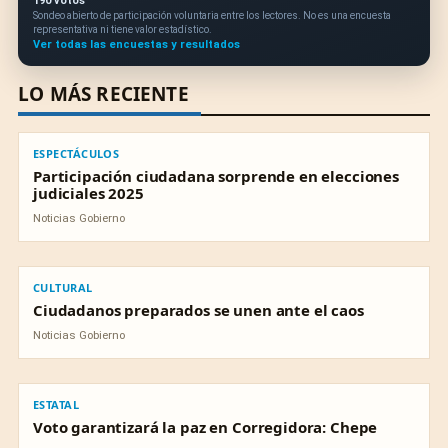
190 votos
Sondeo abierto de participación voluntaria entre los lectores. No es una encuesta
representativa ni tiene valor estadístico.
Ver todas las encuestas y resultados
LO MÁS RECIENTE
ESPECTÁCULOS
ESPECTÁCULOS
Participación ciudadana sorprende en elecciones
judiciales 2025
Noticias Gobierno
CULTURAL
CULTURAL
Ciudadanos preparados se unen ante el caos
Noticias Gobierno
ESTATAL
ESTATAL
Voto garantizará la paz en Corregidora: Chepe