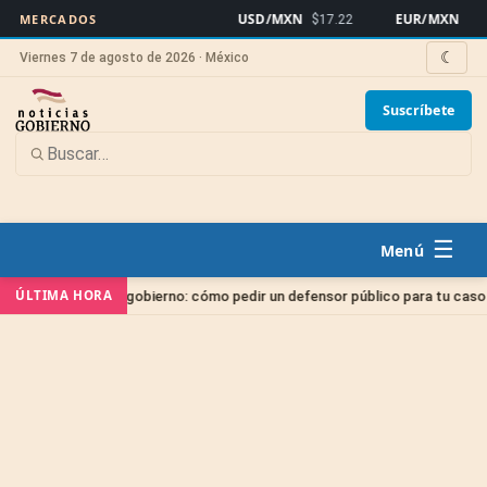
USD/MXN
EUR/MXN
MERCADOS
$17.22
$19.
☾
Viernes 7 de agosto de 2026 · México
Suscríbete
☰
ÚLTIMA HORA
 gratis del gobierno: cómo pedir un defensor público para tu caso