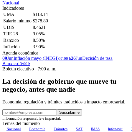
Nacional
Indicadores
UMA
$113.14
Salario mínimo
$278.80
UDIS
8.4621
TIIE 28
9.05%
Banxico
8.50%
Inflación
3.90%
Agenda económica
09
Jun
Inflación mayo (INEGI)
26
Jun
Decisión de tasa
07:00 h
Banxico
13:00 h
Boletín ejecutivo · 7:00 a. m.
La decisión de gobierno que mueve tu
negocio, antes que nadie
Economía, regulación y trámites traducidos a impacto empresarial.
Suscribirme
Información responsable e imparcial.
Temas del momento
Nacional
Economía
Trámites
SAT
IMSS
Infonavit