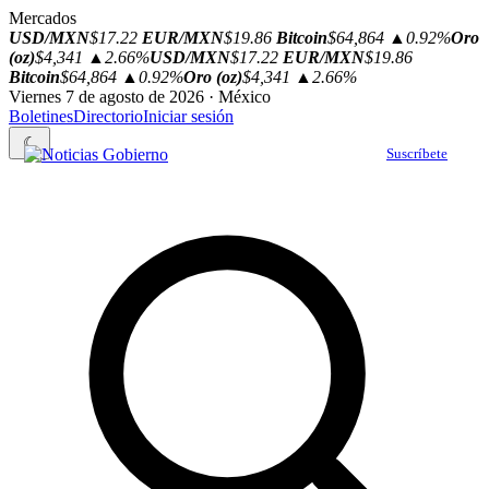
Mercados
USD/MXN
$17.22
EUR/MXN
$19.86
Bitcoin
$64,864
▲0.92%
Oro
(oz)
$4,341
▲2.66%
USD/MXN
$17.22
EUR/MXN
$19.86
Bitcoin
$64,864
▲0.92%
Oro (oz)
$4,341
▲2.66%
Viernes 7 de agosto de 2026 · México
Boletines
Directorio
Iniciar sesión
☾
Suscríbete