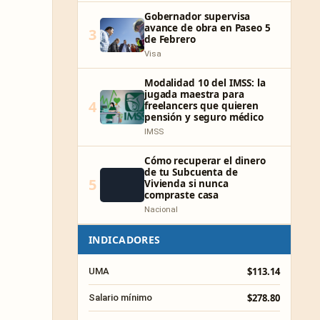
Gobernador supervisa
avance de obra en Paseo 5
3
de Febrero
Visa
Modalidad 10 del IMSS: la
jugada maestra para
4
freelancers que quieren
pensión y seguro médico
IMSS
Cómo recuperar el dinero
de tu Subcuenta de
5
Vivienda si nunca
compraste casa
Nacional
INDICADORES
$113.14
UMA
$278.80
Salario mínimo