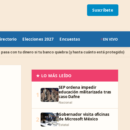
Suscríbete
irectorio
Elecciones 2027
Encuestas
EN VIVO
Sin categor
o si tu banco quiebra (y hasta cuánto está protegido)
★ LO MÁS LEÍDO
SEP ordena impedir
educación militarizada tras
1
caso Dafne
Nacional
Gobernador visita oficinas
2
de Microsoft México
Estatal