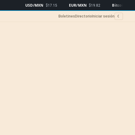
USD/MXN
EUR/MXN
Bitcoin
$17.15
$19.82
$65,035
▲0.1
Boletines
Directorio
Iniciar sesión
☾