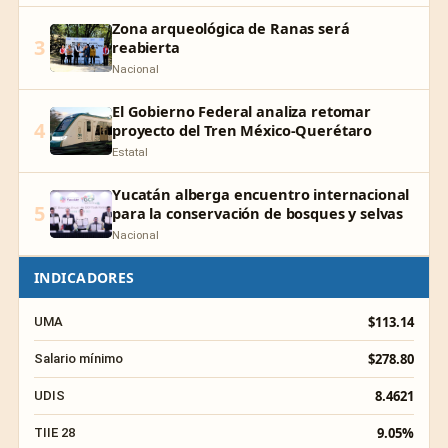
Zona arqueológica de Ranas será
3
reabierta
Nacional
El Gobierno Federal analiza retomar
4
proyecto del Tren México-Querétaro
Estatal
Yucatán alberga encuentro internacional
5
para la conservación de bosques y selvas
Nacional
INDICADORES
$113.14
UMA
$278.80
Salario mínimo
8.4621
UDIS
9.05%
TIIE 28