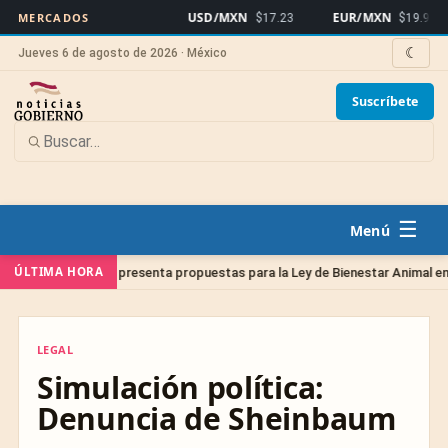
USD/MXN
EUR/MXN
MERCADOS
$17.23
$19.91
☾
Jueves 6 de agosto de 2026 · México
Suscríbete
☰
ÚLTIMA HORA
narios presenta propuestas para la Ley de Bienestar Animal en Querétaro
LEGAL
LEGAL
Simulación política:
Denuncia de Sheinbaum