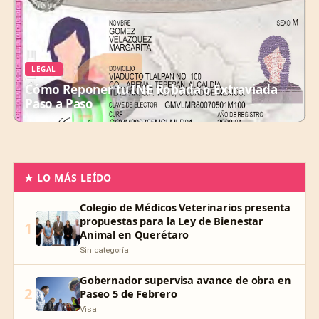
LEGAL
Cómo Reponer tu INE Robada o Extraviada
Paso a Paso
★ LO MÁS LEÍDO
Colegio de Médicos Veterinarios presenta
propuestas para la Ley de Bienestar
1
Animal en Querétaro
Sin categoría
Gobernador supervisa avance de obra en
2
Paseo 5 de Febrero
Visa