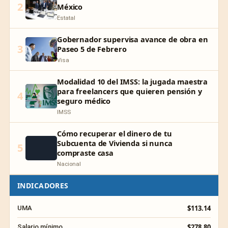
2
México
Estatal
Gobernador supervisa avance de obra en
3
Paseo 5 de Febrero
Visa
Modalidad 10 del IMSS: la jugada maestra
para freelancers que quieren pensión y
4
seguro médico
IMSS
Cómo recuperar el dinero de tu
Subcuenta de Vivienda si nunca
5
compraste casa
Nacional
INDICADORES
$113.14
UMA
$278.80
Salario mínimo