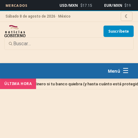
USD/MXN
EUR/MXN
MERCADOS
$17.15
$19.81
☾
Sábado 8 de agosto de 2026 · México
Suscríbete
☰
ÚLTIMA HORA
con tu dinero si tu banco quiebra (y hasta cuánto está protegido)