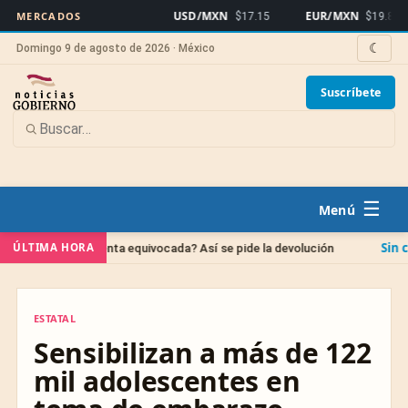
USD/MXN
EUR/MXN
MERCADOS
$17.15
$19.81
☾
Domingo 9 de agosto de 2026 · México
Suscríbete
☰
Sin categoría
ÚLTIMA HORA
a cuenta equivocada? Así se pide la devolución
IPAB
ESTATAL
ESTATAL
Sensibilizan a más de 122
mil adolescentes en