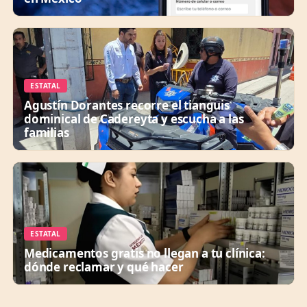
ESTATAL
Agustín Dorantes recorre el tianguis
dominical de Cadereyta y escucha a las
familias
ESTATAL
Medicamentos gratis no llegan a tu clínica:
dónde reclamar y qué hacer