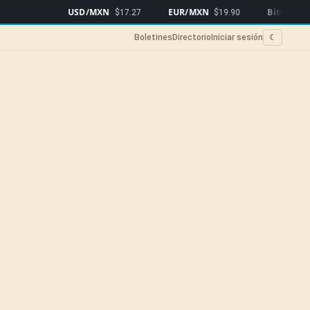
USD/MXN
EUR/MXN
Bitcoin
$17.27
$19.90
$64,549
▲0
Boletines
Directorio
Iniciar sesión
☾