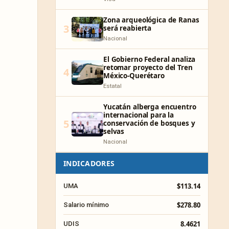
Zona arqueológica de Ranas
3
será reabierta
Nacional
El Gobierno Federal analiza
retomar proyecto del Tren
4
México-Querétaro
Estatal
Yucatán alberga encuentro
internacional para la
5
conservación de bosques y
selvas
Nacional
INDICADORES
$113.14
UMA
$278.80
Salario mínimo
8.4621
UDIS