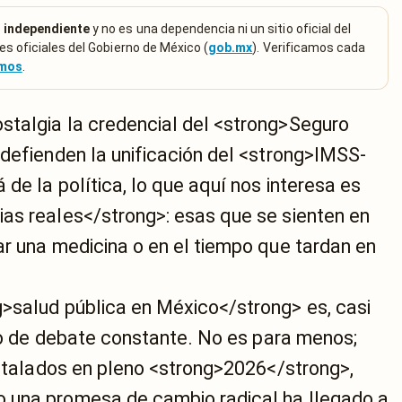
 independiente
y no es una dependencia ni un sitio oficial del
es oficiales del Gobierno de México (
gob.mx
). Verificamos cada
emos
.
talgia la credencial del <strong>Seguro
 defienden la unificación del <strong>IMSS-
de la política, lo que aquí nos interesa es
as reales</strong>: esas que se sienten en
ar una medicina o en el tiempo que tardan en
>salud pública en México</strong> es, casi
eno de debate constante. No es para menos;
nstalados en pleno <strong>2026</strong>,
 una promesa de cambio radical ha llegado a