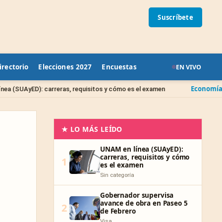
Suscríbete
irectorio
Elecciones 2027
Encuestas
EN VIVO
Economía
reras, requisitos y cómo es el examen
FOVISSSTE 2026:
★ LO MÁS LEÍDO
UNAM en línea (SUAyED):
carreras, requisitos y cómo
1
es el examen
Sin categoría
Gobernador supervisa
avance de obra en Paseo 5
2
de Febrero
Visa