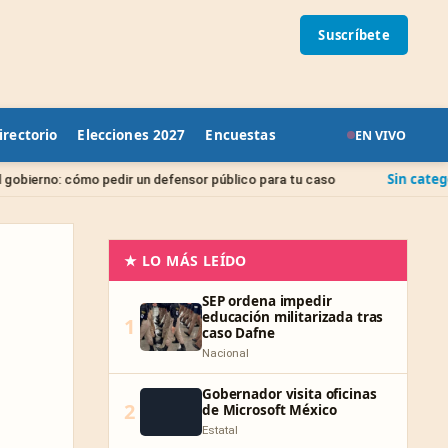
Suscríbete
irectorio
Elecciones 2027
Encuestas
EN VIVO
Sin categoría
pedir un defensor público para tu caso
Juicio de A
★ LO MÁS LEÍDO
SEP ordena impedir
educación militarizada tras
1
caso Dafne
Nacional
Gobernador visita oficinas
2
de Microsoft México
Estatal