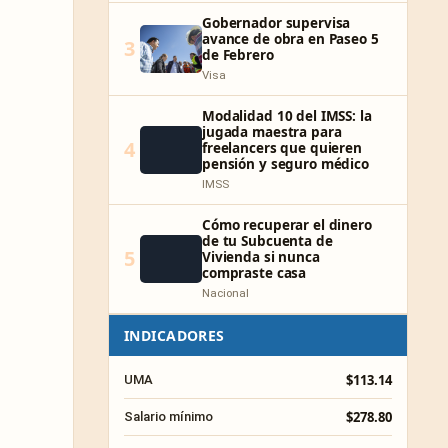
Gobernador supervisa
avance de obra en Paseo 5
3
de Febrero
Visa
Modalidad 10 del IMSS: la
jugada maestra para
4
freelancers que quieren
pensión y seguro médico
IMSS
Cómo recuperar el dinero
de tu Subcuenta de
5
Vivienda si nunca
compraste casa
Nacional
INDICADORES
$113.14
UMA
$278.80
Salario mínimo