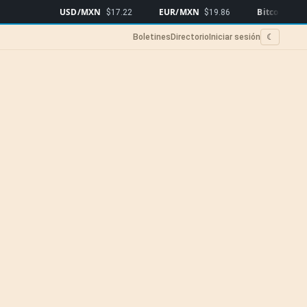
USD/MXN
EUR/MXN
Bitcoin
$17.22
$19.86
$64,327
▼0
Boletines
Directorio
Iniciar sesión
☾