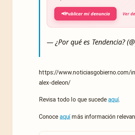
📢
Publicar mi denuncia
Ver d
— ¿Por qué es Tendencia? (
https://www.noticiasgobierno.com/
alex-deleon/
Revisa todo lo que sucede
aquí
.
Conoce
aquí
más información relevan