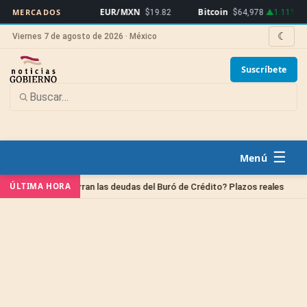
/MXN
EUR/MXN
Bitcoin
O
MERCADOS
$17.15
$19.82
$64,978
▲1.11%
☾
Viernes 7 de agosto de 2026 · México
Suscríbete
☰
Cultura
ÚLTIMA HORA
 se borran las deudas del Buró de Crédito? Plazos reales