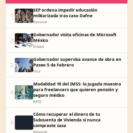
SEP ordena impedir educación
1
militarizada tras caso Dafne
Nacional
Gobernador visita oficinas de Microsoft
2
México
Estatal
Gobernador supervisa avance de obra en
3
Paseo 5 de Febrero
Visa
Modalidad 10 del IMSS: la jugada maestra
para freelancers que quieren pensión y
4
seguro médico
IMSS
Cómo recuperar el dinero de tu
Subcuenta de Vivienda si nunca
5
compraste casa
Nacional