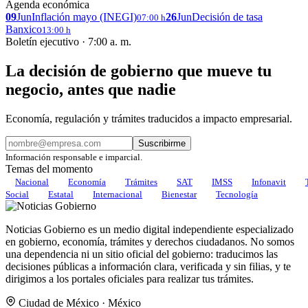
Agenda económica
09
Jun
Inflación mayo (INEGI)
26
Jun
Decisión de tasa
07:00 h
Banxico
13:00 h
Boletín ejecutivo · 7:00 a. m.
La decisión de gobierno que mueve tu
negocio, antes que nadie
Economía, regulación y trámites traducidos a impacto empresarial.
Suscribirme
Información responsable e imparcial.
Temas del momento
Nacional
Economía
Trámites
SAT
IMSS
Infonavit
Social
Estatal
Internacional
Bienestar
Tecnología
Noticias Gobierno es un medio digital independiente especializado
en gobierno, economía, trámites y derechos ciudadanos. No somos
una dependencia ni un sitio oficial del gobierno: traducimos las
decisiones públicas a información clara, verificada y sin filias, y te
dirigimos a los portales oficiales para realizar tus trámites.
Ciudad de México · México