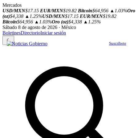
Mercados
USD/MXN
$17.15
EUR/MXN
$19.82
Bitcoin
$64,956
▲1.03%
Oro
(oz)
$4,338
▲1.25%
USD/MXN
$17.15
EUR/MXN
$19.82
Bitcoin
$64,956
▲1.03%
Oro (oz)
$4,338
▲1.25%
Sábado 8 de agosto de 2026 · México
Boletines
Directorio
Iniciar sesión
☾
Suscríbete