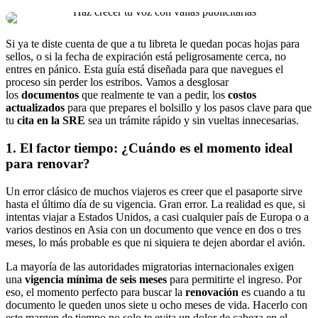
Si ya te diste cuenta de que a tu libreta le quedan pocas hojas para
sellos, o si la fecha de expiración está peligrosamente cerca, no
entres en pánico. Esta guía está diseñada para que navegues el
proceso sin perder los estribos. Vamos a desglosar
los
documentos
que realmente te van a pedir, los
costos
actualizados
para que prepares el bolsillo y los pasos clave para que
tu
cita en la SRE
sea un trámite rápido y sin vueltas innecesarias.
1. El factor tiempo: ¿Cuándo es el momento ideal
para renovar?
Un error clásico de muchos viajeros es creer que el pasaporte sirve
hasta el último día de su vigencia. Gran error. La realidad es que, si
intentas viajar a Estados Unidos, a casi cualquier país de Europa o a
varios destinos en Asia con un documento que vence en dos o tres
meses, lo más probable es que ni siquiera te dejen abordar el avión.
La mayoría de las autoridades migratorias internacionales exigen
una
vigencia mínima de seis meses
para permitirte el ingreso. Por
eso, el momento perfecto para buscar la
renovación
es cuando a tu
documento le queden unos siete u ocho meses de vida. Hacerlo con
este margen de tiempo no solo te evita un dolor de cabeza en el