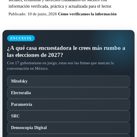
información verificada, práctica y actualizada para el lector.
Publicado: 10 de junio, 2026
·
Cómo verificamos la información
ENCUESTA
¿A qué casa encuestadora le crees más rumbo a
las elecciones de 2027?
Con 17 gubernaturas en juego, estas son las firmas que marcan la
conversación en México.
Mitofsky
Electoralia
Parametría
SRC
Demoscopia Digital