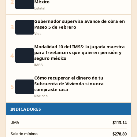
2
México
Estatal
Gobernador supervisa avance de obra en
3
Paseo 5 de Febrero
Visa
Modalidad 10 del IMSS: la jugada maestra
para freelancers que quieren pensión y
4
seguro médico
IMSS
Cómo recuperar el dinero de tu
Subcuenta de Vivienda si nunca
5
compraste casa
Nacional
INDICADORES
$113.14
UMA
$278.80
Salario mínimo