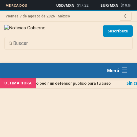
USD/MXN
EUR/MXN
MERCADOS
$17.22
$19.86
☾
Viernes 7 de agosto de 2026 · México
Suscríbete
☰
Sin categoría
ÚLTIMA HORA
rno: cómo pedir un defensor público para tu caso
J