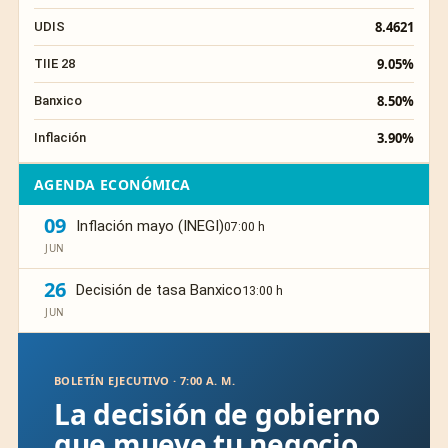
8.4621
UDIS
9.05%
TIIE 28
8.50%
Banxico
3.90%
Inflación
AGENDA ECONÓMICA
09
Inflación mayo (INEGI)
07:00 h
JUN
26
Decisión de tasa Banxico
13:00 h
JUN
BOLETÍN EJECUTIVO · 7:00 A. M.
La decisión de gobierno
que mueve tu negocio,