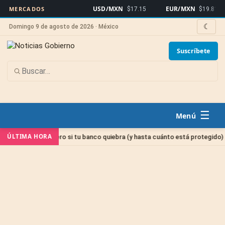
USD/MXN
EUR/MXN
MERCADOS
$17.15
$19.81
☾
Domingo 9 de agosto de 2026 · México
Suscríbete
☰
Sin
ÚLTIMA HORA
 tu dinero si tu banco quiebra (y hasta cuánto está protegido)