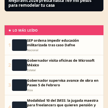
Mejoravit 2026 presta hasta 169 mil pesos
para remodelar tu casa
★ LO MÁS LEÍDO
SEP ordena impedir educación
1
militarizada tras caso Dafne
Nacional
Gobernador visita oficinas de Microsoft
2
México
Estatal
Gobernador supervisa avance de obra en
3
Paseo 5 de Febrero
Visa
Modalidad 10 del IMSS: la jugada maestra
para freelancers que quieren pensión y
4