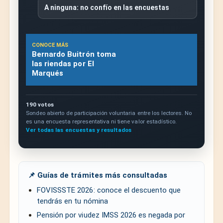
A ninguna: no confío en las encuestas
CONOCE MÁS
Bernardo Buitrón toma
las riendas por El
Marqués
190 votos
Sondeo abierto de participación voluntaria entre los lectores. No
es una encuesta representativa ni tiene valor estadístico.
Ver todas las encuestas y resultados
📌 Guías de trámites más consultadas
FOVISSSTE 2026: conoce el descuento que
tendrás en tu nómina
Pensión por viudez IMSS 2026 es negada por