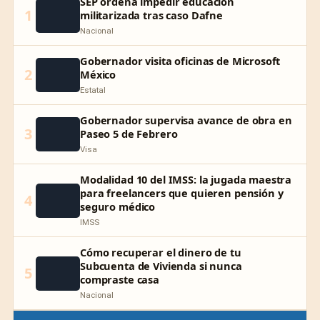
SEP ordena impedir educación
1
militarizada tras caso Dafne
Nacional
Gobernador visita oficinas de Microsoft
2
México
Estatal
Gobernador supervisa avance de obra en
3
Paseo 5 de Febrero
Visa
Modalidad 10 del IMSS: la jugada maestra
para freelancers que quieren pensión y
4
seguro médico
IMSS
Cómo recuperar el dinero de tu
Subcuenta de Vivienda si nunca
5
compraste casa
Nacional