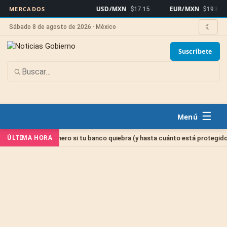
USD/MXN
EUR/MXN
MERCADOS
$17.15
$19.82
☾
Sábado 8 de agosto de 2026 · México
Suscríbete
☰
ÚLTIMA HORA
con tu dinero si tu banco quiebra (y hasta cuánto está protegido)