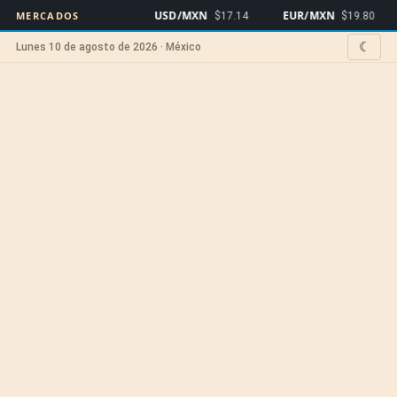
USD/MXN
EUR/MXN
Bit
MERCADOS
$17.14
$19.80
☾
Lunes 10 de agosto de 2026 · México