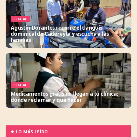
ESTATAL
Agustín Dorantes recorre el tianguis
dominical de Cadereyta y escucha a las
familias
ESTATAL
Medicamentos gratis no llegan a tu clínica:
dónde reclamar y qué hacer
★ LO MÁS LEÍDO