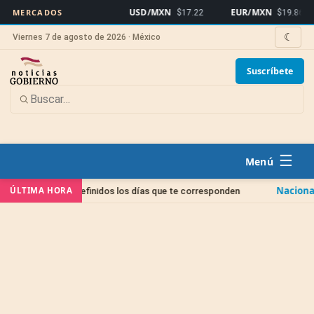
USD/MXN
EUR/MXN
B
MERCADOS
$17.22
$19.86
☾
Viernes 7 de agosto de 2026 · México
Suscríbete
☰
Nacional
ÚLTIMA HORA
enen definidos los días que te corresponden
PROFEDET e