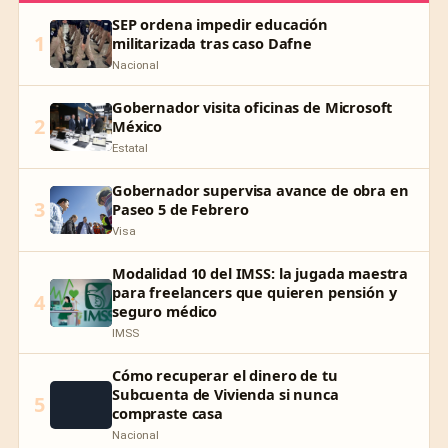
SEP ordena impedir educación
1
militarizada tras caso Dafne
Nacional
Gobernador visita oficinas de Microsoft
2
México
Estatal
Gobernador supervisa avance de obra en
3
Paseo 5 de Febrero
Visa
Modalidad 10 del IMSS: la jugada maestra
para freelancers que quieren pensión y
4
seguro médico
IMSS
Cómo recuperar el dinero de tu
Subcuenta de Vivienda si nunca
5
compraste casa
Nacional