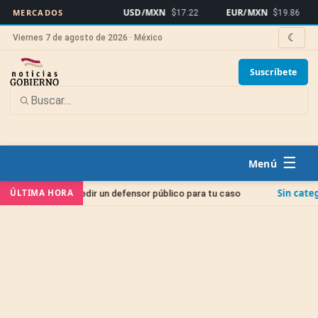
USD/MXN
EUR/MXN
Bit
MERCADOS
$17.22
$19.86
☾
Viernes 7 de agosto de 2026 · México
Suscríbete
☰
Sin categoría
ÚLTIMA HORA
o pedir un defensor público para tu caso
Juicio de