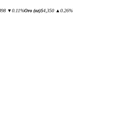
898
▼0.11%
Oro (oz)
$4,350
▲0.26%