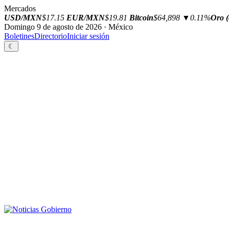
Mercados
USD/MXN
$17.15
EUR/MXN
$19.81
Bitcoin
$64,898
▼0.11%
Oro (
Domingo 9 de agosto de 2026 · México
Boletines
Directorio
Iniciar sesión
☾