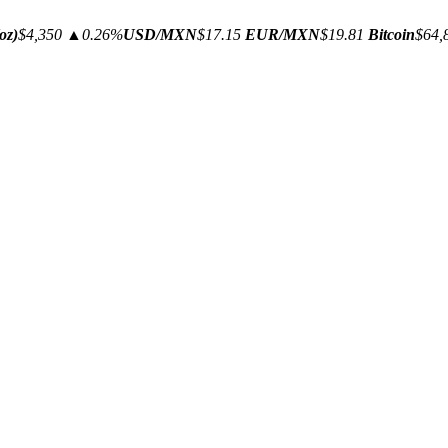
oz)
$4,350
▲0.26%
USD/MXN
$17.15
EUR/MXN
$19.81
Bitcoin
$64,