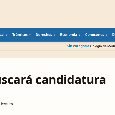
tal
Trámites
Derechos
Economía
Conócenos
D
Sin categoría
Colegio de Médicos Veterinarios pres
scará candidatura
 lectura