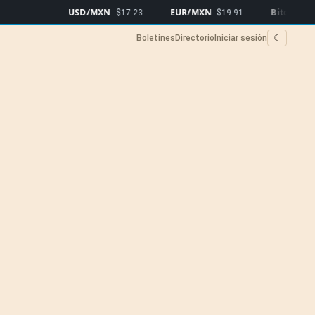
USD/MXN
EUR/MXN
Bitcoin
$17.23
$19.91
$64,633
▲0.
Boletines
Directorio
Iniciar sesión
☾