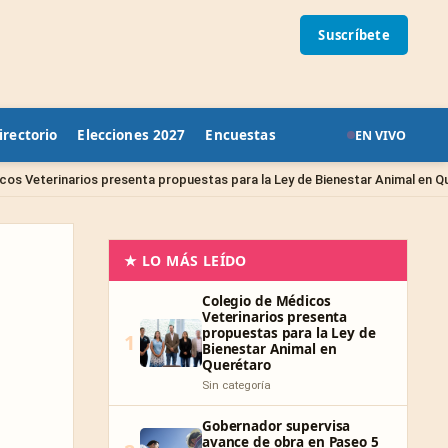
Suscríbete
irectorio
Elecciones 2027
Encuestas
EN VIVO
Sin
enta propuestas para la Ley de Bienestar Animal en Querétaro
★ LO MÁS LEÍDO
Colegio de Médicos
Veterinarios presenta
propuestas para la Ley de
1
Bienestar Animal en
Querétaro
Sin categoría
Gobernador supervisa
avance de obra en Paseo 5