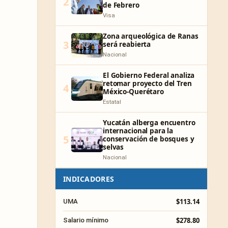
2
de Febrero
Visa
Zona arqueológica de Ranas
3
será reabierta
Nacional
El Gobierno Federal analiza
retomar proyecto del Tren
4
México-Querétaro
Estatal
Yucatán alberga encuentro
internacional para la
5
conservación de bosques y
selvas
Nacional
INDICADORES
$113.14
UMA
$278.80
Salario mínimo