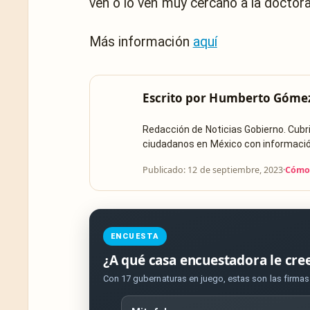
ven o lo ven muy cercano a la doctora,
Más información
aquí
Escrito por
Humberto Góme
Redacción de Noticias Gobierno. Cub
ciudadanos en México con información 
Publicado: 12 de septiembre, 2023
·
Cómo 
ENCUESTA
¿A qué casa encuestadora le cre
Con 17 gubernaturas en juego, estas son las firma