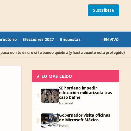
Suscríbete
irectorio
Elecciones 2027
Encuestas
EN VIVO
Sin categor
o si tu banco quiebra (y hasta cuánto está protegido)
★ LO MÁS LEÍDO
SEP ordena impedir
educación militarizada tras
1
caso Dafne
Nacional
Gobernador visita oficinas
2
de Microsoft México
Estatal