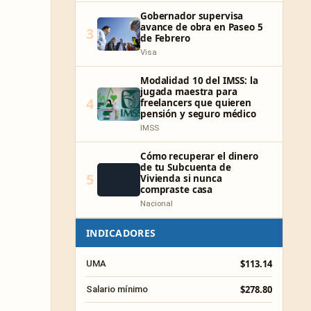
Gobernador supervisa
avance de obra en Paseo 5
3
de Febrero
Visa
Modalidad 10 del IMSS: la
jugada maestra para
4
freelancers que quieren
pensión y seguro médico
IMSS
Cómo recuperar el dinero
de tu Subcuenta de
5
Vivienda si nunca
compraste casa
Nacional
INDICADORES
$113.14
UMA
$278.80
Salario mínimo