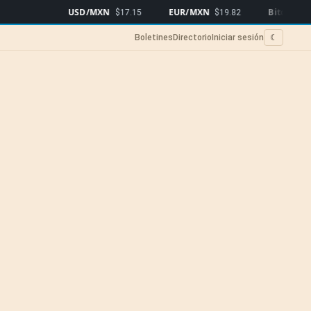
USD/MXN
EUR/MXN
Bitcoin
$17.15
$19.82
$65,042
▲0
Boletines
Directorio
Iniciar sesión
☾