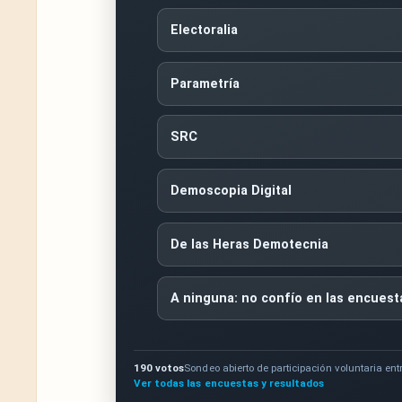
Electoralia
Parametría
SRC
Demoscopia Digital
De las Heras Demotecnia
A ninguna: no confío en las encuest
190 votos
Sondeo abierto de participación voluntaria entr
Ver todas las encuestas y resultados