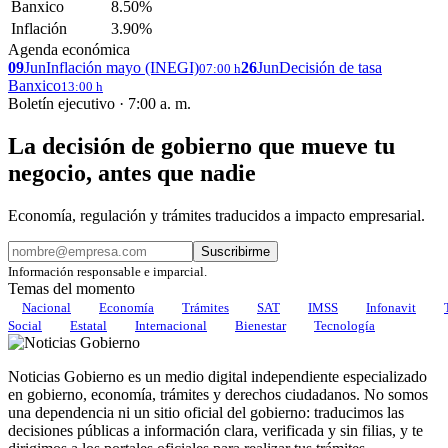
Banxico
8.50%
Inflación
3.90%
Agenda económica
09
Jun
Inflación mayo (INEGI)
26
Jun
Decisión de tasa
07:00 h
Banxico
13:00 h
Boletín ejecutivo · 7:00 a. m.
La decisión de gobierno que mueve tu
negocio, antes que nadie
Economía, regulación y trámites traducidos a impacto empresarial.
Suscribirme
Información responsable e imparcial.
Temas del momento
Nacional
Economía
Trámites
SAT
IMSS
Infonavit
Social
Estatal
Internacional
Bienestar
Tecnología
Noticias Gobierno es un medio digital independiente especializado
en gobierno, economía, trámites y derechos ciudadanos. No somos
una dependencia ni un sitio oficial del gobierno: traducimos las
decisiones públicas a información clara, verificada y sin filias, y te