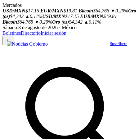
Mercados
USD/MXN
$17.15
EUR/MXN
$19.81
Bitcoin
$64,765
▼0.29%
Oro
(oz)
$4,342
▲0.11%
USD/MXN
$17.15
EUR/MXN
$19.81
Bitcoin
$64,765
▼0.29%
Oro (oz)
$4,342
▲0.11%
Sábado 8 de agosto de 2026 · México
Boletines
Directorio
Iniciar sesión
☾
Suscríbete