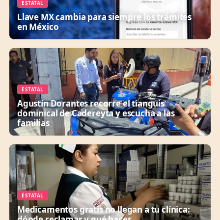
ESTATAL
Llave MX cambia para siempre los trámites
en México
ESTATAL
Agustín Dorantes recorre el tianguis
dominical de Cadereyta y escucha a las
familias
ESTATAL
Medicamentos gratis no llegan a tu clínica:
dónde reclamar y qué hacer