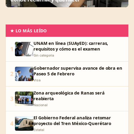
★ LO MÁS LEÍDO
UNAM en línea (SUAyED): carreras,
1
requisitos y cómo es el examen
Sin categoría
Gobernador supervisa avance de obra en
2
Paseo 5 de Febrero
Visa
Zona arqueológica de Ranas será
3
reabierta
Nacional
El Gobierno Federal analiza retomar
4
proyecto del Tren México-Querétaro
Estatal