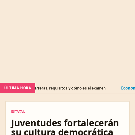
Economía
ÚLTIMA HORA
D): carreras, requisitos y cómo es el examen
FOVISSSTE
ESTATAL
ESTATAL
Juventudes fortalecerán
su cultura democrática