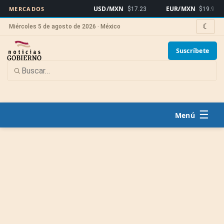
USD/MXN
EUR/MXN
B
MERCADOS
$17.23
$19.91
☾
Miércoles 5 de agosto de 2026 · México
Suscríbete
☰