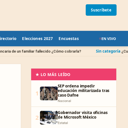
Suscríbete
irectorio
Elecciones 2027
Encuestas
EN VIVO
Sin categoría
iar fallecido ¿Cómo cobrarla?
¿Cuándo se borran las
★ LO MÁS LEÍDO
SEP ordena impedir
educación militarizada tras
1
caso Dafne
Nacional
Gobernador visita oficinas
2
de Microsoft México
Estatal