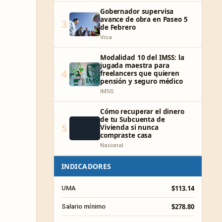
Gobernador supervisa
avance de obra en Paseo 5
3
de Febrero
Visa
Modalidad 10 del IMSS: la
jugada maestra para
4
freelancers que quieren
pensión y seguro médico
IMSS
Cómo recuperar el dinero
de tu Subcuenta de
5
Vivienda si nunca
compraste casa
Nacional
INDICADORES
$113.14
UMA
$278.80
Salario mínimo