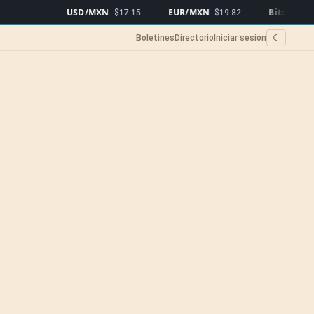
USD/MXN
EUR/MXN
Bitcoin
$17.15
$19.82
$64,957
▲0.
Boletines
Directorio
Iniciar sesión
☾