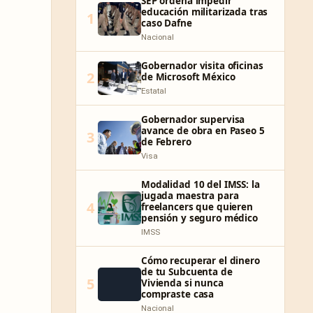
SEP ordena impedir
educación militarizada tras
1
caso Dafne
Nacional
Gobernador visita oficinas
2
de Microsoft México
Estatal
Gobernador supervisa
avance de obra en Paseo 5
3
de Febrero
Visa
Modalidad 10 del IMSS: la
jugada maestra para
4
freelancers que quieren
pensión y seguro médico
IMSS
Cómo recuperar el dinero
de tu Subcuenta de
5
Vivienda si nunca
compraste casa
Nacional