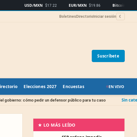
USD/MXN
EUR/MXN
Bitcoin
$17.22
$19.86
$65,255
▲1.45
Boletines
Directorio
Iniciar sesión
☾
Suscríbete
irectorio
Elecciones 2027
Encuestas
EN VIVO
Sin categoría
edir un defensor público para tu caso
Juicio de Amp
★ LO MÁS LEÍDO