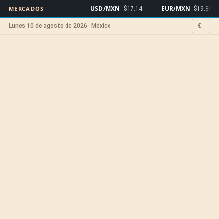
USD/MXN
EUR/MXN
B
MERCADOS
$17.14
$19.80
☾
Lunes 10 de agosto de 2026 · México