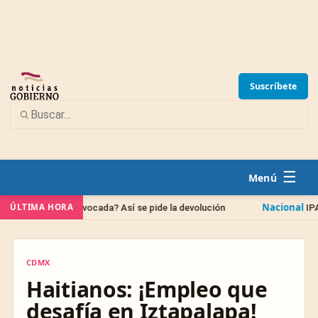
Suscríbete
☰
Nacional
ÚLTIMA HORA
a equivocada? Así se pide la devolución
IPAB: qué pasa c
CDMX
CDMX
Haitianos: ¡Empleo que
desafía en Iztapalapa!