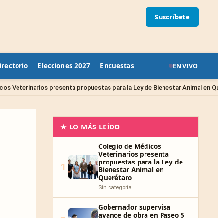
Suscríbete
irectorio
Elecciones 2027
Encuestas
EN VIVO
S
esenta propuestas para la Ley de Bienestar Animal en Querétaro
★ LO MÁS LEÍDO
Colegio de Médicos
Veterinarios presenta
propuestas para la Ley de
1
Bienestar Animal en
Querétaro
Sin categoría
Gobernador supervisa
avance de obra en Paseo 5