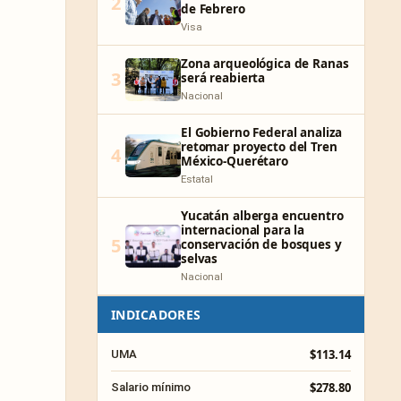
2
de Febrero
Visa
Zona arqueológica de Ranas
3
será reabierta
Nacional
El Gobierno Federal analiza
retomar proyecto del Tren
4
México-Querétaro
Estatal
Yucatán alberga encuentro
internacional para la
5
conservación de bosques y
selvas
Nacional
INDICADORES
$113.14
UMA
$278.80
Salario mínimo